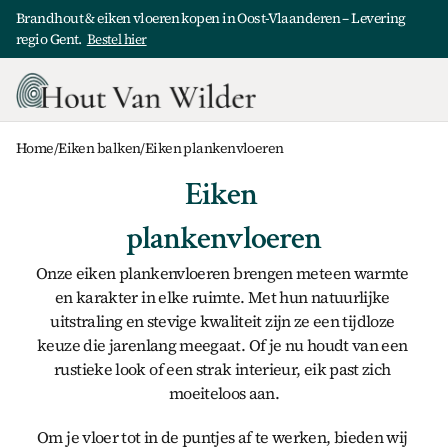
Brandhout & eiken vloeren kopen in Oost-Vlaanderen – Levering 
regio Gent.  
Bestel hier
Home
/
Eiken balken
/
Eiken plankenvloeren
Eiken 
plankenvloeren
Onze 
eiken plankenvloeren
 brengen meteen warmte 
en karakter in elke ruimte. Met hun natuurlijke 
uitstraling en stevige kwaliteit zijn ze een tijdloze 
keuze die jarenlang meegaat. Of je nu houdt van een 
rustieke look of een strak interieur, eik past zich 
moeiteloos aan.
Om je vloer tot in de puntjes af te werken, bieden wij 