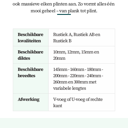
ook 
massieve eiken plinten
 aan. Zo vormt alles één 
mooi geheel – van plank tot plint.
Beschikbare 
Rustiek A, Rustiek AB en 
kwaliteiten
Rustiek B
Beschikbare 
10mm, 12mm, 15mm en 
diktes
20mm
Beschikbare 
145mm - 160mm - 180mm - 
breedtes
200mm - 220mm - 240mm - 
260mm en 300mm met 
variabele lengtes
Afwerking
V-voeg of U-voeg of rechte 
kant