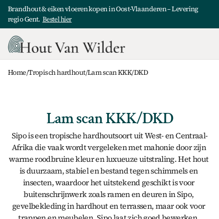
Brandhout & eiken vloeren kopen in Oost-Vlaanderen – Levering 
regio Gent.  
Bestel hier
Home
/
Tropisch hardhout
/
Lam scan KKK/DKD
Lam scan KKK/DKD
Sipo is een tropische hardhoutsoort uit West- en Centraal-
Afrika die vaak wordt vergeleken met mahonie door zijn 
warme roodbruine kleur en luxueuze uitstraling. Het hout 
is duurzaam, stabiel en bestand tegen schimmels en 
insecten, waardoor het uitstekend geschikt is voor 
buitenschrijnwerk zoals 
ramen en deuren in Sipo
, 
gevelbekleding in hardhout
 en terrassen, maar ook voor 
trappen en meubelen. Sipo laat zich goed bewerken, 