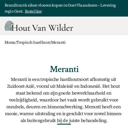
Brandhout & eiken vloeren kopen in Oost-Vlaanderen – Levering 
regio Gent.  
Bestel hier
Home
/
Tropisch hardhout
/
Meranti
Meranti
Meranti
 is een tropische hardhoutsoort afkomstig uit 
Zuidoost-Azië, vooral uit Maleisië en Indonesië. Het hout 
staat bekend om zijn goede bewerkbaarheid en 
veelzijdigheid, waardoor het vaak wordt gebruikt voor 
meubels, deuren en binnenafwerking. Meranti heeft een 
mooie, warme uitstraling en is geschikt voor zowel binnen- 
als buitengebruik bij de juiste behandeling.