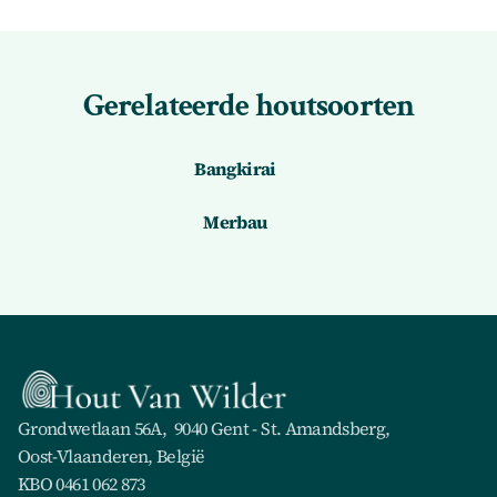
Gerelateerde houtsoorten
Bangkirai
Merbau
Grondwetlaan 56A,  9040 Gent - St. Amandsberg,
Oost-Vlaanderen, België
KBO 0461 062 873 