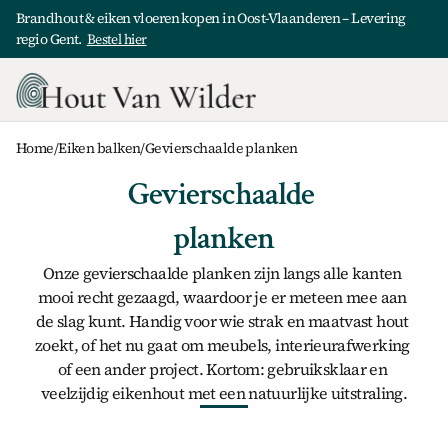
Brandhout & eiken vloeren kopen in Oost-Vlaanderen – Levering 
regio Gent.  
Bestel hier
Home
/
Eiken balken
/
Gevierschaalde planken
Gevierschaalde 
planken
Onze 
gevierschaalde planken
 zijn langs alle kanten 
mooi recht gezaagd, waardoor je er meteen mee aan 
de slag kunt. Handig voor wie strak en maatvast hout 
zoekt, of het nu gaat om meubels, interieurafwerking 
of een ander project. Kortom: gebruiksklaar en 
veelzijdig eikenhout met een natuurlijke uitstraling.