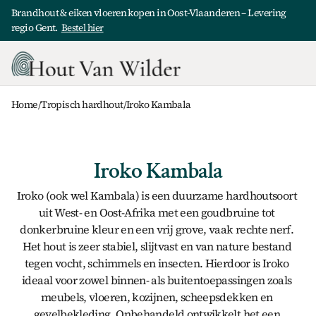
Brandhout & eiken vloeren kopen in Oost-Vlaanderen – Levering 
regio Gent.  
Bestel hier
Home
/
Tropisch hardhout
/
Iroko Kambala
Iroko Kambala
Iroko
 (ook wel 
Kambala
) is een duurzame hardhoutsoort 
uit West- en Oost-Afrika met een goudbruine tot 
donkerbruine kleur en een vrij grove, vaak rechte nerf. 
Het hout is zeer stabiel, slijtvast en van nature bestand 
tegen vocht, schimmels en insecten. Hierdoor is Iroko 
ideaal voor zowel binnen- als buitentoepassingen zoals 
meubels, vloeren, kozijnen, scheepsdekken en 
gevelbekleding. Onbehandeld ontwikkelt het een 